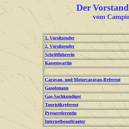
Der Vorstand
vom Campin
1. Vorsitzender
2. Vorsitzender
Schriftführerin
Kassenwartin
Caravan- und Motorcaravan-Referent
Gasobmann
Gas-Sachkundiger
Touristikreferent
Pressereferentin
Internetbeauftragter