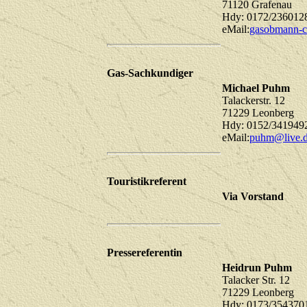
71120 Grafenau
Hdy: 0172/236012
eMail:
gasobmann-c
Gas-Sachkundiger
Michael Puhm
Talackerstr. 12
71229 Leonberg
Hdy: 0152/341949
eMail:
puhm@live.
Touristikreferent
Via Vorstand
Pressereferentin
Heidrun Puhm
Talacker Str. 12
71229 Leonberg
Hdy: 0173/354370