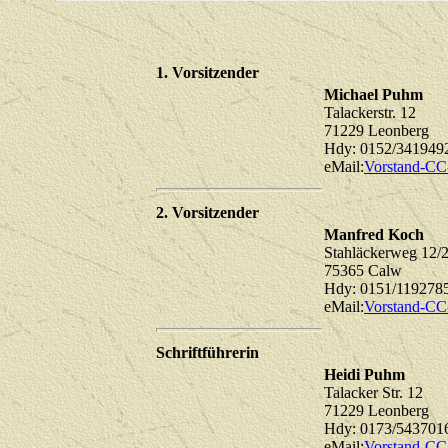
1. Vorsitzender
Michael Puhm
Talackerstr. 12
71229 Leonberg
Hdy: 0152/341949
eMail:
Vorstand-CC
2. Vorsitzender
Manfred Koch
Stahläckerweg 12
75365 Calw
Hdy: 0151/119278
eMail:
Vorstand-CC
Schriftführerin
Heidi Puhm
Talacker Str. 12
71229 Leonberg
Hdy: 0173/543701
eMail:
Vorstand-CC