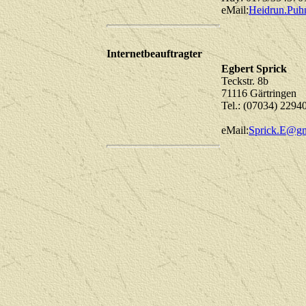
eMail:
Heidrun.Puh
Internetbeauftragter
Egbert Sprick
Teckstr. 8b
71116 Gärtringen
Tel.: (07034) 2294
eMail:
Sprick.E@g